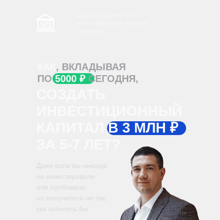
Школа практического
инвестирования Федора
Сидорова
КАК
, ВКЛАДЫВАЯ
ПО
5000 ₽
СЕГОДНЯ,
СОЗДАТЬ
ИНВЕСТИЦИОННЫЙ
КАПИТАЛ В 3 МЛН ₽
ЗА 5-7 ЛЕТ?
Даже если вы никогда
не инвестировали
или пробовали,
но получалось не так,
как хотелось бы