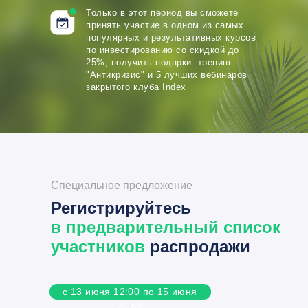
Только в этот период
вы сможете
принять участие в одном из самых
популярных и результативных
курсов
по инвестированию
со скидкой до
25%, получить подарки: тренинг
"Антикризис" и 5 лучших вебинаров
закрытого клуба Index
Специальное предложение
Регистрируйтесь
в предварительный список
участников
распродажи
с 13 июня 12:00 по 15 июня
23:59