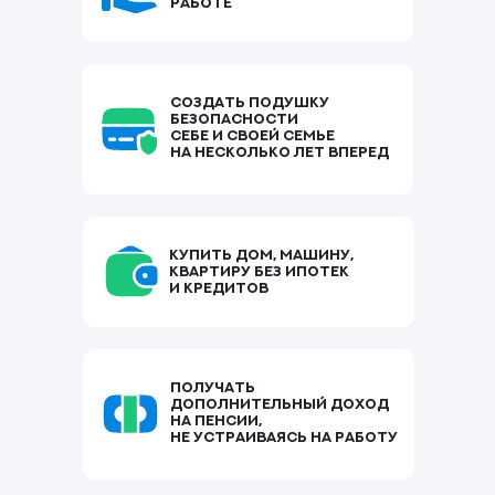
работе
Создать подушку
безопасности
себе и своей семье
на несколько лет вперед
Купить дом, машину,
квартиру БЕЗ ипотек
и кредитов
Фёдор Сидоров
Обучил инвестициям более 20
0
00
Получать
учеников. Пишет экспертные статьи
для
Forbes, banki.ru, Ведомости
дополнительный доход
на пенсии,
не устраиваясь на работу