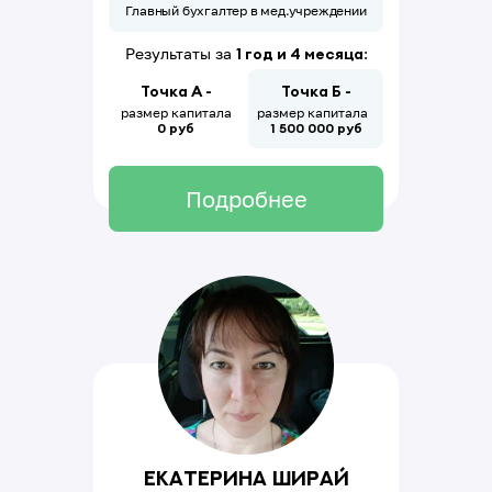
Главный бухгалтер в мед.учреждении
Результаты за
1 год и 4 месяца
:
Точка А -
Точка Б -
размер капитала
размер капитала
0 руб
1
500
000
руб
Подробнее
Екатерина Ширай