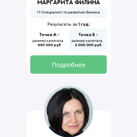
Маргарита Филина
IT-Специалист по развитию бизнеса
Результаты за
1 год
:
Точка А -
Точка Б -
размер капитала
размер капитала
450 000 руб
2
0
00
000
руб
ИП Сидоров Фёдор Александрович
ОГРНИП 313784701400311
ИНН 782608012807
Подробнее
БЦ «Пономарев центр», ул. м. Морская 18,
офис 204
Лицензия на образовательную
деятельность
Политика конфиденциальности
Договор оферты
8 (800) 707-66-56