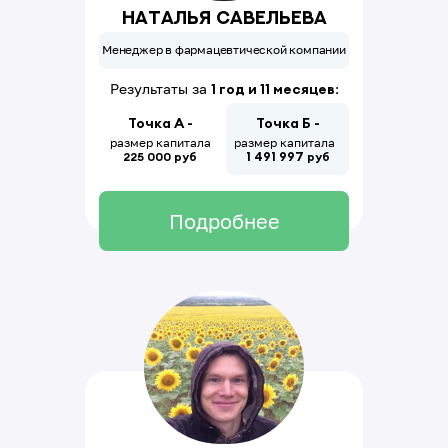
Наталья Савельева
Пн. — Пт. с 10.00 - 18.00
Менеджер в фармацевтической компании
Время работы
Результаты за
1 год и 11 месяцев
:
© 2013 - 2025 School of Practical Investment
Точка А -
Точка Б -
размер капитала
размер капитала
225 000 руб
руб
1
491
997
Подробнее