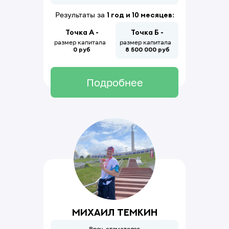
Результаты за
1 год и 10 месяцев
:
Точка А -
Точка Б -
размер капитала
размер капитала
0 руб
8
500
000
руб
Подробнее
Михаил Темкин
Врач-стоматолог